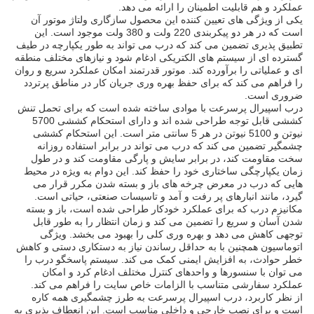
عملکرد و هم قابلیت اطمینان را ارائه می دهد.
یکی از ویژگی های تعیین کننده این محصول سازگاری ولتاژ موتور آن
است که در هر دو پیکربندی 220 ولت و 380 ولت موجود است. این
تطبیق پذیری تضمین می کند که درب می تواند به طور یکپارچه در طیف
گسترده ای از سیستم های الکتریکی ادغام شود و نیازهای مختلف منطقه
ای و عملیاتی را برآورده کند. موتور قدرتمند امکان عملکرد سریع و روان
را فراهم می کند که برای حفظ بهره وری جریان کار در مناطق پرتردد
ضروری است.
درب اسپیرال پرسرعت با موادی ساخته شده است که برای تحمل تنش
کششی قابل توجه طراحی شده اند و دارای استحکام کششی 5700
نیوتن و 5100 نیوتن در هر 5 سانتی متر است. این استحکام کششی
چشمگیر تضمین می کند که درب می تواند در برابر استفاده روزانه
سخت مقاومت کند، در برابر سایش و پارگی مقاومت کند و در طول
زمان یکپارچگی ساختاری خود را حفظ کند. این دوام به ویژه در محیط
هایی که درب در معرض چرخه های باز و بسته شدن مکرر قرار می
گیرد، مانند انبارهای پر رفت و آمد و تاسیسات صنعتی، حیاتی است.
مکانیزم درب که برای عملکرد خودکار طراحی شده است، باز و بسته
شدن آسان و سریع را تضمین می کند و زمان انتظار را به طور قابل
توجهی کاهش می دهد و بهره وری کلی را بهبود می بخشد. ویژگی
اتوماسیون همچنین با به حداقل رساندن نیاز به دستکاری دستی و کاهش
خطر حوادث، به افزایش ایمنی کمک می کند. سیستم پاسخگو درب را
می توان با سنسورها و واحدهای کنترل مختلف ادغام کرد و امکان
عملکرد سفارشی متناسب با الزامات خاص سایت را فراهم می کند.
از نظر کاربرد، درب اسپیرال پرسرعت به طرز چشمگیری همه کاره
است و برای نصب خارجی و داخلی مناسب است. این انعطاف پذیری به