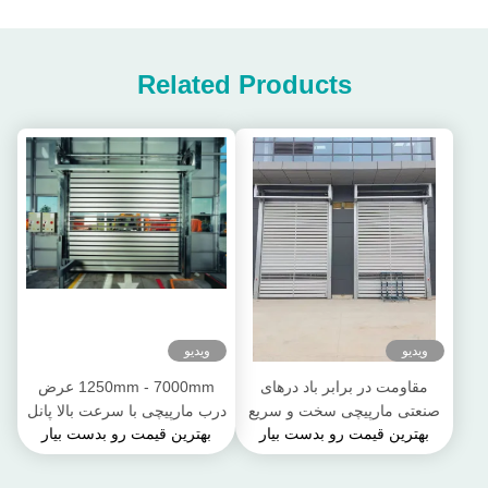
Related Products
ویدیو
ویدیو
مقاومت در برابر باد درهای
1250mm - 7000mm عرض
صنعتی مارپیچی سخت و سریع
درب مارپیچی با سرعت بالا پانل
بهترین قیمت رو بدست بیار
بهترین قیمت رو بدست بیار
فرکانس بالا باز و بسته شدن
درب ضخامت 40mm