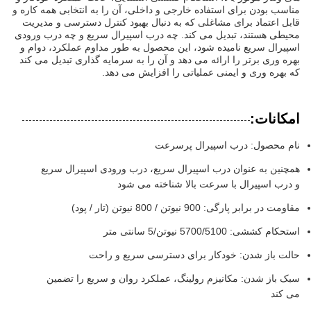
مناسب بودن برای استفاده خارجی و داخلی، آن را به انتخابی همه کاره و
قابل اعتماد برای مشاغلی که به دنبال بهبود کنترل دسترسی و مدیریت
محیطی هستند، تبدیل می کند. چه درب اسپیرال سریع و چه درب ورودی
اسپیرال سریع نامیده شود، این محصول به طور مداوم عملکرد، دوام و
بهره وری برتر را ارائه می دهد و آن را به سرمایه گذاری تبدیل می کند
که بهره وری و ایمنی عملیاتی را افزایش می دهد.
امکانات:
نام محصول: درب اسپیرال پرسرعت
همچنین به عنوان درب اسپیرال سریع، درب ورودی اسپیرال سریع
و درب اسپیرال با سرعت بالا شناخته می شود
مقاومت در برابر پارگی: 900 نیوتن / 800 نیوتن (تار / پود)
استحکام کششی: 5700/5100 نیوتن/5 سانتی متر
حالت باز شدن: خودکار برای دسترسی سریع و راحت
سبک باز شدن: مکانیزم رولینگ، عملکرد روان و سریع را تضمین
می کند