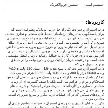
سیستم ایمنی
سنسور فوتوالکتریک
کاربردها:
درب اسپیرال پرسرعت یک راه حل درب اتوماتیک پیشرفته است که
برای پاسخگویی به نیازهای پرتقاضای محیط های صنعتی و تجاری مختلف
طراحی شده است. این درب با حالت عملیات پرسرعت خود، دسترسی
سریع و کارآمد را تضمین می کند و آن را به انتخابی ایده آل برای مکان
هایی تبدیل می کند که نیاز به ورود و خروج سریع بدون به خطر انداختن
امنیت یا جداسازی محیطی دارند. درب ورودی اسپیرال پرسرعت برای
افزایش بهره وری جریان کار با به حداقل رساندن زمان انتظار مهندسی
شده است و در نتیجه جریان ترافیک روان و بدون وقفه را در مناطق
پرتردد تسهیل می کند.
درب اسپیرال پرسرعت که با منبع تغذیه قابل اعتماد 220 ولت ± 10%
ولت، 50/60 هرتز یا 380 ولت ± 10% ولت، 50/60 هرتز کار می کند،
عملکرد پایدار و مداوم را ارائه می دهد. سبک طراحی صنعتی آن نه تنها
استحکام و دوام را فراهم می کند، بلکه با طیف گسترده ای از زیبایی
شناسی معماری در کارخانه ها، انبارها، مراکز لجستیک و کارخانه های
تولیدی تکمیل می شود. این امر درب ورودی اسپیرال سریع را برای
کاربردهای سنگین که در آن عملیات درب مکرر و سریع ضروری است،
مناسب می کند.
یکی از مزایای کلیدی درب ورودی اسپیرال پرسرعت، تطبیق پذیری آن
در نصب است. این برای مناطق خارجی و داخلی قابل استفاده است و