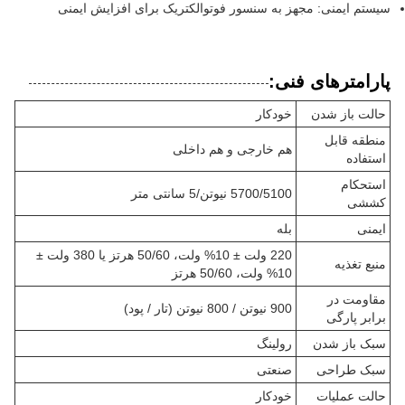
سیستم ایمنی: مجهز به سنسور فوتوالکتریک برای افزایش ایمنی
پارامترهای فنی:
حالت باز شدن
خودکار
منطقه قابل
هم خارجی و هم داخلی
استفاده
استحکام
5700/5100 نیوتن/5 سانتی متر
کششی
ایمنی
بله
220 ولت ± 10% ولت، 50/60 هرتز یا 380 ولت ±
منبع تغذیه
10% ولت، 50/60 هرتز
مقاومت در
900 نیوتن / 800 نیوتن (تار / پود)
برابر پارگی
سبک باز شدن
رولینگ
سبک طراحی
صنعتی
حالت عملیات
خودکار