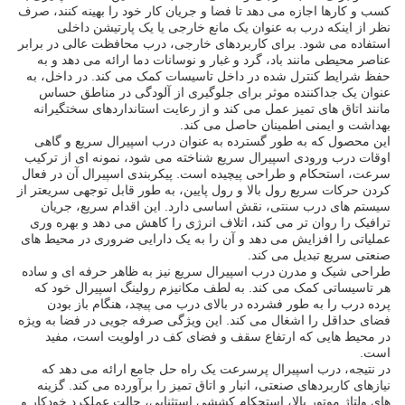
کسب و کارها اجازه می دهد تا فضا و جریان کار خود را بهینه کنند، صرف
نظر از اینکه درب به عنوان یک مانع خارجی یا یک پارتیشن داخلی
استفاده می شود. برای کاربردهای خارجی، درب محافظت عالی در برابر
عناصر محیطی مانند باد، گرد و غبار و نوسانات دما ارائه می دهد و به
حفظ شرایط کنترل شده در داخل تاسیسات کمک می کند. در داخل، به
عنوان یک جداکننده موثر برای جلوگیری از آلودگی در مناطق حساس
مانند اتاق های تمیز عمل می کند و از رعایت استانداردهای سختگیرانه
بهداشت و ایمنی اطمینان حاصل می کند.
این محصول که به طور گسترده به عنوان درب اسپیرال سریع و گاهی
اوقات درب ورودی اسپیرال سریع شناخته می شود، نمونه ای از ترکیب
سرعت، استحکام و طراحی پیچیده است. پیکربندی اسپیرال آن در فعال
کردن حرکات سریع رول بالا و رول پایین، به طور قابل توجهی سریعتر از
سیستم های درب سنتی، نقش اساسی دارد. این اقدام سریع، جریان
ترافیک را روان تر می کند، اتلاف انرژی را کاهش می دهد و بهره وری
عملیاتی را افزایش می دهد و آن را به یک دارایی ضروری در محیط های
صنعتی سریع تبدیل می کند.
طراحی شیک و مدرن درب اسپیرال سریع نیز به ظاهر حرفه ای و ساده
هر تاسیساتی کمک می کند. به لطف مکانیزم رولینگ اسپیرال خود که
پرده درب را به طور فشرده در بالای درب می پیچد، هنگام باز بودن
فضای حداقل را اشغال می کند. این ویژگی صرفه جویی در فضا به ویژه
در محیط هایی که ارتفاع سقف و فضای کف در اولویت است، مفید
است.
در نتیجه، درب اسپیرال پرسرعت یک راه حل جامع ارائه می دهد که
نیازهای کاربردهای صنعتی، انبار و اتاق تمیز را برآورده می کند. گزینه
های ولتاژ موتور بالا، استحکام کششی استثنایی، حالت عملکرد خودکار و