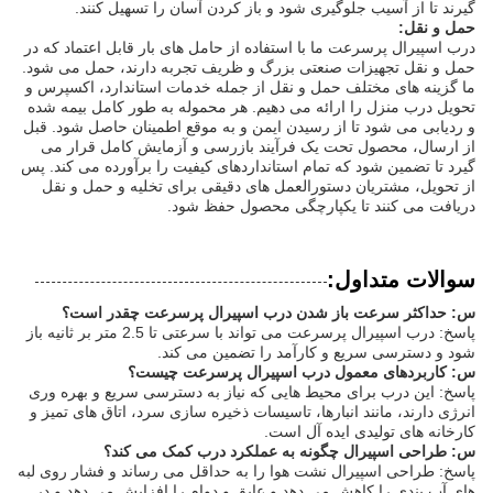
گیرند تا از آسیب جلوگیری شود و باز کردن آسان را تسهیل کنند.
حمل و نقل:
درب اسپیرال پرسرعت ما با استفاده از حامل های بار قابل اعتماد که در
حمل و نقل تجهیزات صنعتی بزرگ و ظریف تجربه دارند، حمل می شود.
ما گزینه های مختلف حمل و نقل از جمله خدمات استاندارد، اکسپرس و
تحویل درب منزل را ارائه می دهیم. هر محموله به طور کامل بیمه شده
و ردیابی می شود تا از رسیدن ایمن و به موقع اطمینان حاصل شود. قبل
از ارسال، محصول تحت یک فرآیند بازرسی و آزمایش کامل قرار می
گیرد تا تضمین شود که تمام استانداردهای کیفیت را برآورده می کند. پس
از تحویل، مشتریان دستورالعمل های دقیقی برای تخلیه و حمل و نقل
دریافت می کنند تا یکپارچگی محصول حفظ شود.
سوالات متداول:
س: حداکثر سرعت باز شدن درب اسپیرال پرسرعت چقدر است؟
پاسخ: درب اسپیرال پرسرعت می تواند با سرعتی تا 2.5 متر بر ثانیه باز
شود و دسترسی سریع و کارآمد را تضمین می کند.
س: کاربردهای معمول درب اسپیرال پرسرعت چیست؟
پاسخ: این درب برای محیط هایی که نیاز به دسترسی سریع و بهره وری
انرژی دارند، مانند انبارها، تاسیسات ذخیره سازی سرد، اتاق های تمیز و
کارخانه های تولیدی ایده آل است.
س: طراحی اسپیرال چگونه به عملکرد درب کمک می کند؟
پاسخ: طراحی اسپیرال نشت هوا را به حداقل می رساند و فشار روی لبه
های آب بندی را کاهش می دهد و عایق و دوام را افزایش می دهد و در