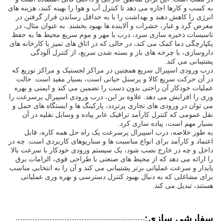
به کسب و کارها اجازه می دهد تا کنترل آب و هوا را بهینه کنند، هزینه های
انرژی را کاهش دهند و بهداشت را با به حداقل رساندن قرار گرفتن در
معرض گرد و غبار، حشرات و آلاینده ها بهبود بخشند. به عنوان مثال، در
تاسیسات ذخیره سازی سرد، درب با مهر و موم سریع محیط ها به حفظ
یکپارچگی دما کمک می کند، در حالی که در اتاق های تمیز یا کارخانه های
داروسازی، با چرخه های باز و بسته شدن سریع، از کنترل آلودگی
پشتیبانی می کند.
درب ورودی اسپیرال سریع همچنین در مراکز لجستیک و مراکز توزیع که
در آن حرکت سریع کالا و پرسنل حیاتی است، بسیار مفید است. حالت
عملیات خودکار آن راحتی بدون دست را تضمین می کند و ایمنی و بهره
وری را افزایش می دهد. علاوه بر این، درب ورودی اسپیرال پرسرعت را
می توان در ورودی های تجاری پرتردد، پارکینگ ها و ایستگاه های حمل و
نقل عمومی که کنترل کارآمد ترافیک عابر پیاده و وسایل نقلیه در آن
بسیار مهم است، پیاده سازی کرد.
به طور خلاصه، درب اسپیرال پرسرعت یک راه حل همه کاره، قابل
اعتماد و کارآمد برای انواع مناسبت ها و سناریوهای کاربردی است. چه در
داخل و چه در خارج نصب شود، یک سیستم ورودی خودکار با سرعت بالا
را ارائه می دهد که از محیط های صنعتی با طراحی قوی، الزامات برق
پایدار و سرعت عملیاتی برتر پشتیبانی می کند و آن را به انتخابی مناسب
برای مشاغلی که به دنبال بهبود کنترل دسترسی و بهره وری عملیاتی
هستند، تبدیل می کند.
سفارشی سازی: