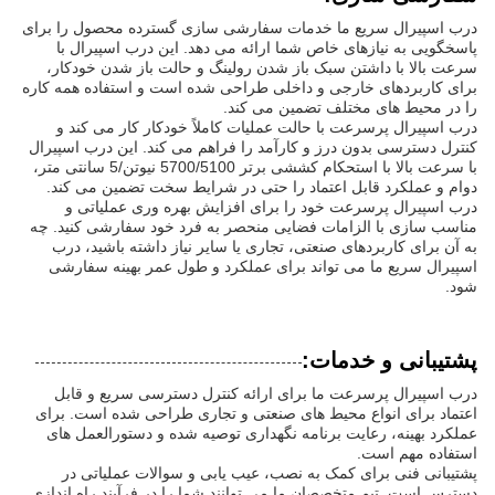
درب اسپیرال سریع ما خدمات سفارشی سازی گسترده محصول را برای
پاسخگویی به نیازهای خاص شما ارائه می دهد. این درب اسپیرال با
سرعت بالا با داشتن سبک باز شدن رولینگ و حالت باز شدن خودکار،
برای کاربردهای خارجی و داخلی طراحی شده است و استفاده همه کاره
را در محیط های مختلف تضمین می کند.
درب اسپیرال پرسرعت با حالت عملیات کاملاً خودکار کار می کند و
کنترل دسترسی بدون درز و کارآمد را فراهم می کند. این درب اسپیرال
با سرعت بالا با استحکام کششی برتر 5700/5100 نیوتن/5 سانتی متر،
دوام و عملکرد قابل اعتماد را حتی در شرایط سخت تضمین می کند.
درب اسپیرال پرسرعت خود را برای افزایش بهره وری عملیاتی و
مناسب سازی با الزامات فضایی منحصر به فرد خود سفارشی کنید. چه
به آن برای کاربردهای صنعتی، تجاری یا سایر نیاز داشته باشید، درب
اسپیرال سریع ما می تواند برای عملکرد و طول عمر بهینه سفارشی
شود.
پشتیبانی و خدمات:
درب اسپیرال پرسرعت ما برای ارائه کنترل دسترسی سریع و قابل
اعتماد برای انواع محیط های صنعتی و تجاری طراحی شده است. برای
عملکرد بهینه، رعایت برنامه نگهداری توصیه شده و دستورالعمل های
استفاده مهم است.
پشتیبانی فنی برای کمک به نصب، عیب یابی و سوالات عملیاتی در
دسترس است. تیم متخصصان ما می توانند شما را در فرآیند راه اندازی