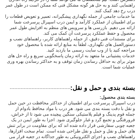
راهنمایی کنند و به حل هر گونه مشکل فنی که ممکن است در طول عمر
درب رخ دهد کمک کنند.
ما خدمات جامعی از جمله نگهداری پیشگیرانه، تعمیر و تعویض قطعات را
برای اطمینان از عملکرد کارآمد و ایمن درب اسپیرال پرسرعت شما
ارائه می دهیم. بازرسی ها و سرویس های منظم به افزایش طول عمر
محصول و حفظ عملکرد پرسرعت آن کمک می کند.
برای مستندات فنی دقیق، از جمله راهنماهای کاربر، راهنماهای نصب و
دستورالعمل های نگهداری، لطفاً به منابع ارائه شده با محصول خود
مراجعه کنید یا از وب سایت رسمی ما بازدید کنید.
خدمات پشتیبانی ما متعهد به ارائه زمان پاسخگویی سریع و راه حل های
موثر برای به حداقل رساندن زمان توقف و به حداکثر رساندن بهره وری
عملیات شما است.
بسته بندی و حمل و نقل:
بسته بندی محصول:
درب اسپیرال پرسرعت برای اطمینان از حداکثر محافظت در حین حمل
و نقل با دقت بسته بندی می شود. هر درب با مواد محافظ بادوام از
جمله فوم پدینگ و فیلم پلاستیکی سنگین پیچیده می شود تا از خراش،
فرورفتگی و تجمع گرد و غبار جلوگیری شود. اجزا به طور ایمن در یک
جعبه چوبی سفارشی قرار داده شده اند که برای مقاومت در برابر تنش
های حمل و نقل و حمل و نقل طراحی شده است. تمام سخت افزارها،
راهنماهای نصب و اجزای الکترونیکی به طور جداگانه در جعبه قرار می