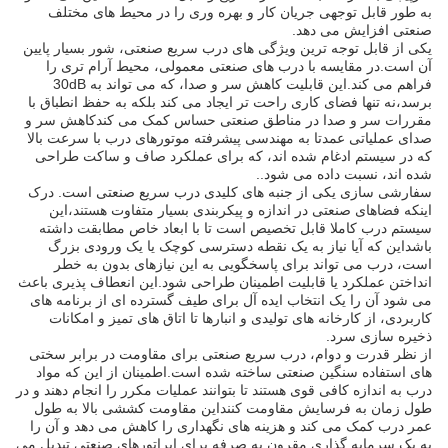
به طور قابل توجهی جریان کار و بهره وری را در محیط های مختلف
صنعتی افزایش می دهد.
یکی از قابل توجه ترین ویژگی های درب سریع صنعتی، شور بسیار پایین
آن است.در مقایسه با درب های صنعتی معمولی، محیط آرام تری را
فراهم می کند.این قابلیت کاهش سر و صدا، که می تواند به 30dB
برسد،نه تنها فضای کاری راحت تر ایجاد می کند بلکه به حفظ انطباق با
مقررات سر و صدا در مناطق صنعتی حساس کمک می کندکاهش سر و
صدای عملیاتی عمدتا به مهندسی پیشرفته موتورهای درب با سرعت بالا
که در سیستم ادغام شده اند، که برای عملکرد صاف و ساکت طراحی
شده اند، نسبت داده می شود..
سفارشی سازی یکی از جنبه های کلیدی درب سریع صنعتی است. درک
اینکه فضاهای صنعتی در اندازه و پیکربندی بسیار متفاوت هستند،اين
سيستم درب کاملا قابل تخصيص است تا با ابعاد خاص مطابقت داشته
باشداین که آیا نیاز به یک نقطه دسترسی کوچک یا یک ورودی بزرگ
است، درب می تواند برای پاسخگویی به این نیازهای بدون به خطر
انداختن عملکرد یا قابلیت اطمینان طراحی شود.این انعطاف پذیری باعث
می شود آن را یک انتخاب ایده آل برای طیف گسترده ای از برنامه های
کاربردی، از کارخانه های تولیدی و انبارها تا اتاق های تمیز و امکانات
ذخیره سازی سرد.
از نظر قدرت و دوام، درب سریع صنعتی برای مقاومت در برابر سختی
های استفاده سنگین صنعتی ساخته شده است.اطمینان از این که مواد
درب به اندازه کافی قوی هستند تا بتوانند عملیات مکرر را انجام دهند و در
طول زمان به فرسایش مقاومت کننداین مقاومت کششی بالا به طول
عمر درب کمک می کند و هزینه های نگهداری را کاهش می دهد و آن را
به یک سرمایه گذاری مقرون به صرفه برای اپراتورهای صنعتی تبدیل می