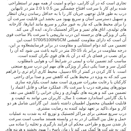
تجاری است که در آن کارایی، دوام،و امنيت از همه مهم تر استطراحی
شده برای کار با سرعت افتتاح چشمگیر بین 0.5 تا 2.0 متر در ثانیهاین
درب به طور قابل توجهی جریان کار را با به حداقل رساندن زمان انتظار
و تسهیل دسترسی آسان و سریع بهبود می بخشد.این قابلیت سرعت آن
را برای محیط هایی که نیاز به عبور مکرر و سریع مانند انبارها، کارخانه
های تولیدی، اتاق های تمیز و مراکز لجستیک دارند، ایده آل می کند.
یکی از ویژگی های برجسته این درب مارپیچی با سرعت بالا ساخت قوی
آن است که دارای مقاومت کششی 5700/5100N/5CM است.این
تضمین می کند دوام استثنایی و مقاومت در برابر فرسایشعلاوه بر این،
درجه مقاومت در برابر باد 15-20 متر در ثانیه باعث می شود که آن را
برای نصب در فضای باز که در آن باد های قوی نگران کننده است،
مناسب کند.تضمین ثبات و ایمنی در شرایط آب و هوایی نامطلوب.
کنترل سر و صدا یکی دیگر از ویژگی های مهم این درب سریع صنعتی
است. با کار کردن در کمتر از 65 دسیبل، محیط کاری آرام تری را فراهم
می کند.که به ویژه در محیط هایی که کاهش سر و صدا برای راحتی
کارکنان یا رعایت مقررات ضروری است مفید است.یکپارچه سازی
موتورهای پیشرفته درب با سرعت بالا، عملکرد صاف و قابل اعتماد را
تضمین می کند و هزینه های نگهداری و زمان خرابی را کاهش می دهد.
با یک گارانتی استاندارد صنعت 1 سال، کاربران می توانند به کیفیت و
قابلیت اطمینان محصول اطمینان داشته باشند. این گارانتی شامل هر دو
کار و مواد،تاکید بر تعهد تولید کننده به رضایت مشتری.
درب سریع صنعتی برای مراکز لجستیک و توزیع که به شدت به عملیات
حمل و نقل بین المللی از در به در وابسته هستند مناسب است.سرعت
باز شدن سریع و طراحی محکم آن فرآیند بارگیری و تخلیه را ساده می
کند، به شرکت ها کمک می کند تا زمان پاسخ را بهبود بخشند و هزینه های