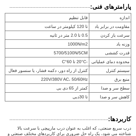
پارامترهای فنی:
اندازه
قابل تنظیم
مقاومت در برابر باد
تا 120 کیلومتر در ساعت
سرعت باز کردن
0.5 تا 2.0 متر در ثانیه
وزنه باد
1000N/m2
قدرت کششی
5700/5100N/5CM
محدوده دمای عملیاتی
-20°C تا 60°C
سیستم کنترل
کنترل از راه دور، دکمه فشار، یا سنسور فعال
منبع برق
220V/380V AC، 50/60Hz
سطح سر و صدا
کمتر از 65 دی بی
کاهش سر و صدا
تا 30دبی
کاربردها:
درب سریع صنعتی، که اغلب به عنوان درب مارپیچی با سرعت بالا
شناخته می شود، یک راه حل ضروری برای کاربردهای مختلف صنعتی و