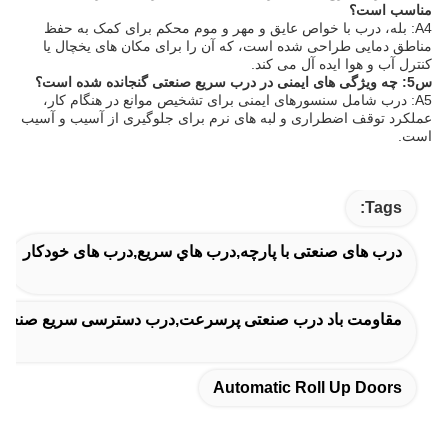
مناسب است؟
A4: بله، درب با خواص عایق و مهر و موم محکم برای کمک به حفظ
مناطق دمایی طراحی شده است، که آن را برای مکان های یخچال یا
کنترل آب و هوا ایده آل می کند.
س5: چه ویژگی های ایمنی در درب سریع صنعتی گنجانده شده است؟
A5: درب شامل سنسورهای ایمنی برای تشخیص موانع در هنگام کار،
عملکرد توقف اضطراری و لبه های نرم برای جلوگیری از آسیب و آسیب
است.
Tags:
درب های صنعتی با پارچه,درب هاي سريع,درب های خودکار
مقاومت باد درب صنعتی پرسرعت,درب دسترسی سریع صنعتی ۵۰/۶۰ هرتز,درب صنعتی سریع با منبع تغذیه
Automatic Roll Up Doors