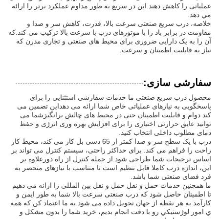
عملیاتی را کاهش دهند.اين در سريع به طور مداوم عملکرد برتر را ارائه
مي دهد.
خلاصه، درب سریع صنعتی سرعت بالا، قدرت، کاهش سر و صدا و
مقاومت در برابر باد را با موتورهای درب با سرعت بالا ترکیب می کند.که
آن را به یک دارایی ضروری برای محیط های صنعتی و تجاری مدرن که
نیاز به قابلیت اطمینان و سرعت.
سفارشی سازی:
محصول درب سریع صنعتی ما خدمات سفارشی استثنایی را برای
پاسخگویی به نیازهای عملیاتی خاص شما ارائه می دهداین تضمین می
کند دوام و قابلیت اطمینان حتی در محیط های چالش برانگیزشما می
توانید عایق حرارتی اختیاری را برای افزایش بهره وری انرژی و حفظ
دمای مطلوب داخلی انتخاب کنید.
درب با یک سطح سر و صدا کمتر از 65 دسی بل کار می کند، محیط کار
راحت را فراهم می کند. برای حداکثر راحتی، سیستم کنترل می تواند بر
اساس ترجیحات شما طراحی شود.از جمله کنترل از راه دورعلاوه بر
این، اندازه درب کاملا قابل تنظیم است تا متناسب با نیازهای منحصر به
فرد فضای صنعتی شما باشد.
ما همچنین خدمات حمل و نقل حمل و نقل بین المللی را ارائه می دهیم
تا اطمینان حاصل شود که درب صنعتی سرعت بالا شما به طور ایمن و
کارآمد به هر نقطه از جهان تحویل داده می شود.به ما اعتماد کن که همه
ي امور لوژستيکي رو با دقت انجام بديم، خرید شما را بدون مشکل و