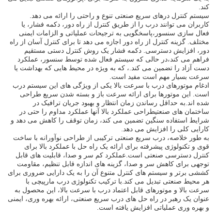
کند.
سیستم کنترل درهای سریع صنعتی تنوع و راحتی را ارائه می دهد.
کاربران می توانند درب را از طریق کنترل از راه دور، دکمه فشار، یا
فعال سازی سنسور،پاسخگویی به ترجیحات عملیاتی و الزامات ایمنی
مختلف. گزینه کنترل از راه دور اجازه می دهد تا برای کنترل آسان از راه
دور، افزایش دسترسی. دکمه فشار یک روش کنترل دستی مستقیم
فراهم می کند،در حالی که سیستم فعال شده توسط سنسور، عملکرد
دست آزاد را تضمین می کند.، که به ویژه در محیط هایی که بهداشت یا
سرعت بسیار مهم است مفید است.
ادغام موتورهای درب با سرعت بالا یکی از ویژگی های این سیستم درب
است. این موتورها برای ارائه سرعت باز و بسته شدن سریع طراحی
شده اند.به حداقل رساندن زمان انتظار و بهبود جریان ترافیک در
ساختمان های صنعتیطراحی عملکرد بالا آنها عملکرد مداوم را حتی در
شرایط استفاده سنگین تضمین می کند، زمان توقف را کاهش می دهد و
کارایی کلی را افزایش می دهد.
به طور خلاصه، درب سریع صنعتی ترکیبی از طراحی نوآورانه با ساخت
قوی و تکنولوژی پیشرفته برای ارائه یک راه حل با عملکرد بالا برای
کنترل دسترسی صنعتی است.عملکرد کم سر و صدا، قابلیت های قابل
توجهی برای کاهش سر و صدا، گزینه های اندازه قابل تنظیم، مقاومت
کششی برتر و سیستم های کنترل متنوع آن را به یک دارایی ضروری برای
هر محیط صنعتی تبدیل می کند.با ترکیب تکنولوژی درب مارپیچی با
سرعت بالا و موتورهای قابل اعتماد درب با سرعت بالا، این محصول به
عنوان یک رهبر در راه حل های درب سریع صنعتی، ارائه بهره وری، ایمنی
و بهره وری عملیاتی افزایش یافته است.