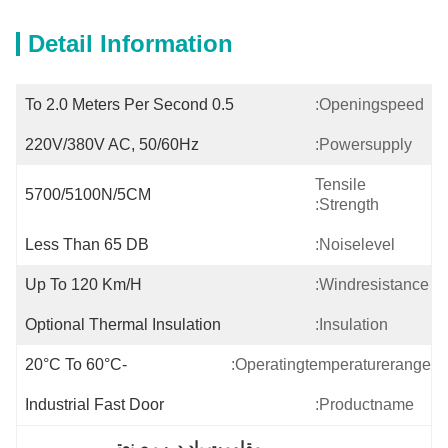
Detail Information
0.5 To 2.0 Meters Per Second
Openingspeed:
220V/380V AC, 50/60Hz
Powersupply:
Tensile
5700/5100N/5CM
Strength:
Less Than 65 DB
Noiselevel:
Up To 120 Km/h
Windresistance:
Optional Thermal Insulation
Insulation:
-20°C To 60°C
Operatingtemperaturerange:
Industrial Fast Door
Productname:
مقاومت باد درب صنعتی 