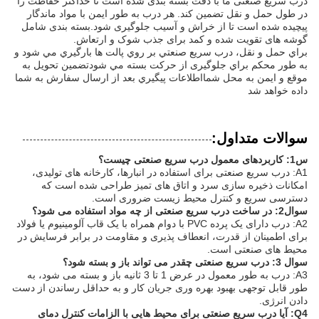
درب سریع صنعتی ما با دقت بسته بندی شده است تا حداکثر حفاظت را
در طول حمل و نقل تضمین کند. هر درب به طور ایمن با مواد ماندگار
پیچیده شده است تا از خراش و آسیب جلوگیری شود.بسته بندی شامل
گوشه های تقویت شده و کمد برای جذب شوک و ارتعاش.
براي حمل و نقل، درب سريع صنعتي بر روي پالت ها بارگيري مي شود و
به طور محکم براي جلوگیری از حرکت بسته مي شودتضمین تحویل به
موقع و ایمن به محل شمااطلاعات پيگيري بعد از ارسال سفارش به شما
داده خواهد شد
سوالات متداول:
س1: کاربردهای معمول درب سریع صنعتی چیست؟
A1: درب سریع صنعتی برای استفاده در انبارها، کارخانه های تولیدی،
امکانات ذخیره سازی سرد و اتاق های تمیز طراحی شده است که
دسترسی سریع و کنترل محیط زیست ضروری است.
سوال2: در ساخت درب سریع صنعتی از چه مواد استفاده می شود؟
A2: درب دارای یک پرده PVC با دوام همراه با یک قاب آلومینیوم یا فولاد
برای اطمینان از قدرت، انعطاف پذیری و مقاومت در برابر فرسایش در
محیط های صنعتی است.
سوال 3: درب سریع صنعتی چقدر می تواند باز و بسته شود؟
A3: درب به طور معمول در عرض 1 تا 3 ثانیه باز و بسته می شود، به
طور قابل توجهی بهبود بهره وری جریان کار و به حداقل رساندن از دست
دادن انرژی.
Q4: آیا درب سریع صنعتی برای محیط هایی با الزامات کنترل دمای