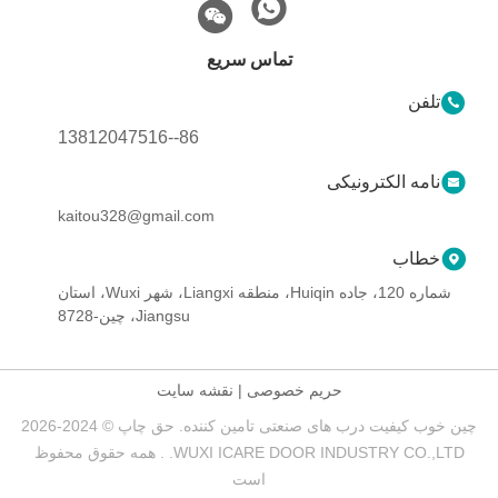
تماس سریع
تلفن
86--13812047516
نامه الکترونیکی
kaitou328@gmail.com
خطاب
شماره 120، جاده Huiqin، منطقه Liangxi، شهر Wuxi، استان
Jiangsu، چین-8728
حریم خصوصی
|
نقشه سایت
چین خوب کیفیت درب های صنعتی تامین کننده. حق چاپ © 2024-2026
WUXI ICARE DOOR INDUSTRY CO.,LTD. . همه حقوق محفوظ
است