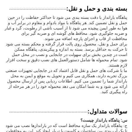
بسته بندی و حمل و نقل:
پناهگاه بارانداز با دقت بسته بندی می شود تا حداکثر حفاظت را در حین
حمل و نقل تضمین کند. هر پناهگاه با مواد بادوام و مقاوم در برابر آب و
هوا به طور ایمن پیچیده می شود تا از آسیب ناشی از رطوبت، گرد و غبار
و ضربه جلوگیری شود. محافظ های گوشه ای و ضربه گیر برای
محافظت از قاب و اجزای پارچه اضافه می شوند.
برای حمل و نقل، محصول روی پالت قرار گرفته و محکم بسته می شود
تا حرکت به حداقل برسد. بسته به اندازه و پیکربندی، پناهگاه ممکن
است در چندین بخش برای سهولت در جابجایی و نصب در محل حمل
شود. تمام محموله ها شامل دستورالعمل های نصب دقیق و سخت افزار
لازم هستند.
ما با شرکت های حمل و نقل قابل اعتماد که در جابجایی تجهیزات صنعتی
بزرگ تجربه دارند، همکاری می کنیم و تحویل به موقع و ایمن به محل
بارانداز شما را تضمین می کنیم. اطلاعات ردیابی پس از ارسال محصول
ارائه می شود و به شما امکان می دهد محموله خود را در هر مرحله از
راه پیگیری کنید.
سوالات متداول:
س: پناهگاه بارانداز چیست؟
ج: پناهگاه بارانداز یک سازه محافظ است که در باراندازها نصب می شود
تا یک آب بندی بین ساختمان و کامیون یا تریلر ایجاد کند. این به محافظت