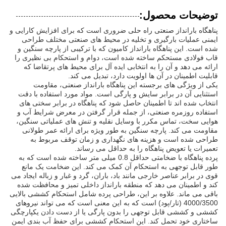
توضیحات محصول:
پناهگاه بارانداز صنعتی راه حلی ضروری است که برای افزایش کارایی و
ایمنی عملیات بارگیری و تخلیه در محیط های صنعتی مختلف طراحی
شده است. این پناهگاه بارانداز کامیون که با ترکیبی از پارچه سنگین و
قاب فولادی مستحکم ساخته شده است، دوام و استحکام بی نظیری را
ارائه می دهد و آن را به انتخابی ایده آل برای محیط های پرتقاضا که
قابلیت اطمینان در آن ها اولویت دارد، تبدیل می کند.
یکی از ویژگی های برجسته این پناهگاه بارانداز صنعتی، مقاومت
استثنایی آن در برابر سایش و پارگی است. مواد مورد استفاده با دقت
انتخاب شده اند تا اطمینان حاصل شود که پناهگاه در برابر سختی های
استفاده روزمره صنعتی، از جمله قرار گرفتن در معرض شرایط آب و
هوایی سخت، تماس مکرر با وسایل نقلیه و تنش های عملیاتی سنگین،
مقاومت می کند. پارچه سنگین به طور ویژه برای ارائه عمر طولانی
طراحی شده است و هزینه های نگهداری و زمان توقف مربوط به
تعمیرات یا تعویض پناهگاه را به حداقل می رساند.
پرده پناهگاه با ضخامتی حداقل 0.8 میلی متر ساخته شده است که به
طور قابل توجهی به استحکام آن کمک می کند. این ضخامت یک مانع
قوی در برابر عناصر خارجی مانند باد، باران، گرد و غبار و زباله ایجاد می
کند و اطمینان می دهد که منطقه بارانداز داخلی تمیز و محافظت شده
باقی می ماند. علاوه بر این، طراحی پرده شامل استحکام کششی بالایی
4000/3500 (تار/پود) است که به این معنی است که می تواند نیروهای
کششی و کششی قابل توجهی را بدون پارگی یا از دست دادن یکپارچگی
ساختاری خود تحمل کند. این استحکام کششی برای حفظ آب بندی ایمن