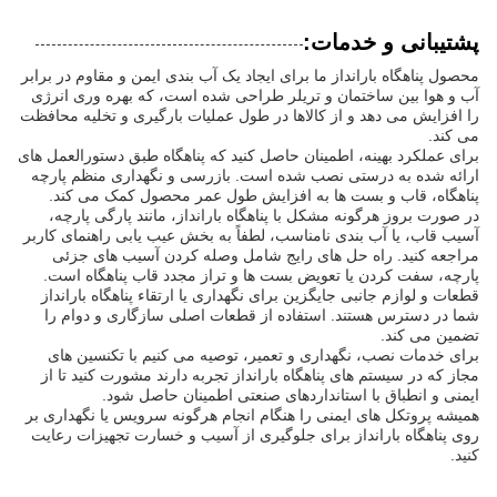
پشتیبانی و خدمات:
محصول پناهگاه بارانداز ما برای ایجاد یک آب بندی ایمن و مقاوم در برابر
آب و هوا بین ساختمان و تریلر طراحی شده است، که بهره وری انرژی
را افزایش می دهد و از کالاها در طول عملیات بارگیری و تخلیه محافظت
می کند.
برای عملکرد بهینه، اطمینان حاصل کنید که پناهگاه طبق دستورالعمل های
ارائه شده به درستی نصب شده است. بازرسی و نگهداری منظم پارچه
پناهگاه، قاب و بست ها به افزایش طول عمر محصول کمک می کند.
در صورت بروز هرگونه مشکل با پناهگاه بارانداز، مانند پارگی پارچه،
آسیب قاب، یا آب بندی نامناسب، لطفاً به بخش عیب یابی راهنمای کاربر
مراجعه کنید. راه حل های رایج شامل وصله کردن آسیب های جزئی
پارچه، سفت کردن یا تعویض بست ها و تراز مجدد قاب پناهگاه است.
قطعات و لوازم جانبی جایگزین برای نگهداری یا ارتقاء پناهگاه بارانداز
شما در دسترس هستند. استفاده از قطعات اصلی سازگاری و دوام را
تضمین می کند.
برای خدمات نصب، نگهداری و تعمیر، توصیه می کنیم با تکنسین های
مجاز که در سیستم های پناهگاه بارانداز تجربه دارند مشورت کنید تا از
ایمنی و انطباق با استانداردهای صنعتی اطمینان حاصل شود.
همیشه پروتکل های ایمنی را هنگام انجام هرگونه سرویس یا نگهداری بر
روی پناهگاه بارانداز برای جلوگیری از آسیب و خسارت تجهیزات رعایت
کنید.