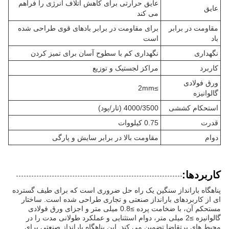
عایق حرارتی برای کاهش اتلاف انرژی را فراهم
عایق
می کند
مقاومت در برابر
برای مقاومت در برابر بادهای قوی طراحی شده
باد
است
نگهداری
نگهداری کم با سطوح آسان برای تمیز کردن
کاربرد
مراکز لجستیک و توزیع
ورق فولادی
≥2mm
گالوانیزه
استحکام کششی
4000/3500 (تار/پود)
قدرت
0.75 کیلووات
دوام
مقاومت بالا در برابر سایش و پارگی
کاربردها:
پناهگاه بارانداز سنگین یک راه حل ضروری است که برای طیف گسترده
ای از کاربردهای بارانداز صنعتی و تجاری طراحی شده است. ساختار
مستحکم آن، با ضخامت پرده ≥0.8 میلی متر و اجزای ورق فولادی
گالوانیزه ≥2 میلی متر، دوام استثنایی و عملکرد طولانی مدت را در
محیط های پرتقاضا تضمین می کند. این پناهگاه بارانداز صنعتی برای