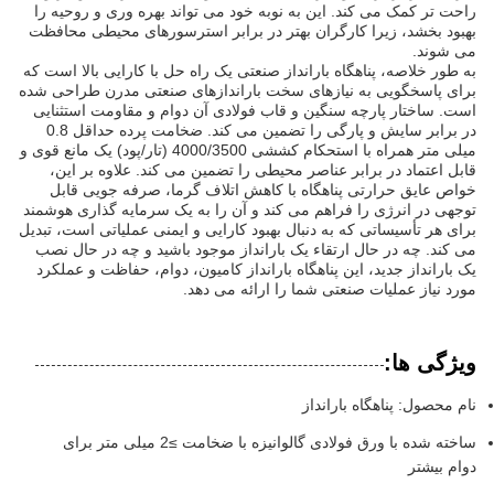
راحت تر کمک می کند. این به نوبه خود می تواند بهره وری و روحیه را
بهبود بخشد، زیرا کارگران بهتر در برابر استرسورهای محیطی محافظت
می شوند.
به طور خلاصه، پناهگاه بارانداز صنعتی یک راه حل با کارایی بالا است که
برای پاسخگویی به نیازهای سخت باراندازهای صنعتی مدرن طراحی شده
است. ساختار پارچه سنگین و قاب فولادی آن دوام و مقاومت استثنایی
در برابر سایش و پارگی را تضمین می کند. ضخامت پرده حداقل 0.8
میلی متر همراه با استحکام کششی 4000/3500 (تار/پود) یک مانع قوی و
قابل اعتماد در برابر عناصر محیطی را تضمین می کند. علاوه بر این،
خواص عایق حرارتی پناهگاه با کاهش اتلاف گرما، صرفه جویی قابل
توجهی در انرژی را فراهم می کند و آن را به یک سرمایه گذاری هوشمند
برای هر تأسیساتی که به دنبال بهبود کارایی و ایمنی عملیاتی است، تبدیل
می کند. چه در حال ارتقاء یک بارانداز موجود باشید و چه در حال نصب
یک بارانداز جدید، این پناهگاه بارانداز کامیون، دوام، حفاظت و عملکرد
مورد نیاز عملیات صنعتی شما را ارائه می دهد.
ویژگی ها:
نام محصول: پناهگاه بارانداز
ساخته شده با ورق فولادی گالوانیزه با ضخامت ≥2 میلی متر برای
دوام بیشتر