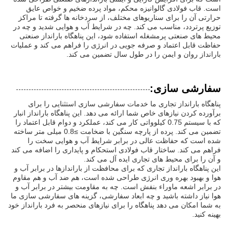
است. قاب فولادی گالوانیزه محکم، مواد پرده ضخیم و خواص عایق
حرارتی آن را برای سناریوهای مختلف، از سردخانه ها گرفته تا مراکز
توزیع پرتردد، مناسب می کند. چه در شرایط آب و هوایی شدید و چه در
محیط های صنعتی پرمشغله استفاده شود، این پناهگاه بارانداز صنعتی
حفاظت قابل اعتماد و صرفه جویی در انرژی را فراهم می کند و عملیات
بارانداز روان و ایمن را در طول سال تضمین می کند.
سفارشی سازی:
پناهگاه بارانداز تجاری ما خدمات سفارشی سازی استثنایی را برای
برآورده کردن نیازهای خاص شما ارائه می دهد. این پناهگاه بارانداز انبار
که با سیستم 0.75 کیلوواتی کار می کند، عملکرد و دوام قابل اعتماد را
تضمین می کند. پرده از پارچه سنگین با ضخامت ≥0.8 میلی متر ساخته
شده است که حفاظت عالی در برابر شرایط آب و هوایی سخت را
فراهم می کند. ساختار قاب فولادی استحکام و پایداری را اضافه می کند
و آن را برای محیط های تجاری ایده آل می کند.
این پناهگاه بارانداز تجاری که برای محافظت از باراندازها در برابر آب و
هوا و بهبود بهره وری انرژی طراحی شده است، هم ضد آب و هم مقاوم
در برابر اشعه ماوراء بنفش است. چه به مقاومت بیشتر در برابر آب و
هوا نیاز داشته باشید و چه ابعاد سفارشی، گزینه های سفارشی سازی ما
به شما امکان می دهد پناهگاه را برای نیازهای منحصر به فرد بارانداز خود
بهینه کنید.