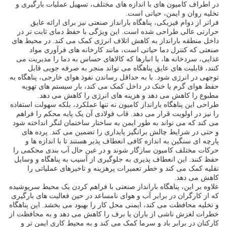
در اطراف کامیون های با اندازه های مختلف، تسهیل عملیات بارگیری و
تخلیه روان و ایمن، حیاتی است.
فراتر از دوام فیزیکی، پناهگاه بارانداز صنعتی نیز برای ارائه عایق
حرارتی عالی طراحی شده است. این ویژگی با حفظ دمای ثابت تر در
داخل منطقه بارانداز به کاهش اتلاف انرژی کمک می کند. در محیط های
صنعتی که کنترل دما حیاتی است، مانند کارخانه های فرآوری مواد
غذایی، سردخانه ها، یا انبارها که کالاهای حساس به دما را مدیریت می
کنند، قابلیت های عایق پناهگاه می تواند منجر به صرفه جویی قابل
توجهی در انرژی شود. با به حداقل رساندن نفوذ هوای خارجی، پناهگاه به
حفظ هوای گرم یا خنک در داخل کمک می کند، بار سیستم های تهویه
مطبوع را کاهش می دهد و هزینه های انرژی را کاهش می دهد.
طراحی این پناهگاه بارانداز کامیون نه تنها عملکرد، بلکه سهولت استفاده
را نیز در اولویت قرار می دهد. قاب فولادی آن یک پایه محکم را فراهم
می کند که می تواند به طور ایمن به ساختار ساختمان لنگر انداخته شود
و حتی در شرایط چالش برانگیز پایداری را تضمین می کند. پرده های
پارچه ای سنگین به اندازه کافی انعطاف پذیر هستند تا با اندازه ها و
حرکات مختلف کامیون سازگار شوند و در عین حال آب بندی محکمی را
حفظ کنند. این انعطاف پذیری به جلوگیری از آسیب به پناهگاه و وسایل
نقلیه کمک می کند و خطر تعمیرات پرهزینه و تاخیرهای عملیاتی را
کاهش می دهد.
علاوه بر این، پناهگاه بارانداز صنعتی با فراهم کردن یک محیط سرپوشیده
که از کارگران در برابر آب و هوای نامساعد در حین فعالیت های بارگیری
و تخلیه محافظت می کند، ایمنی محل کار را بهبود می بخشد. این پناهگاه
خطرات لغزش ناشی از باران یا برف را کاهش می دهد و به محافظت از
کارکنان در برابر باد و سرما کمک می کند و به محیط کاری ایمن تر و