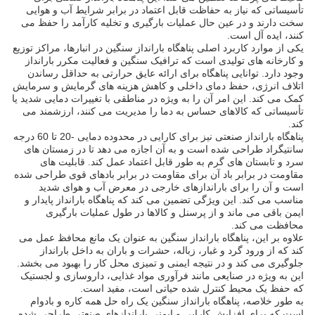
تأسیساتی که نیاز به حفاظت قابل اعتماد در برابر شرایط آب و هوایی
سخت دارند و در عین حال عملیات بارگیری و تخلیه کارآمد را حفظ می
کنند، ایده آل است.
یکی از موارد کاربرد اصلی پناهگاه بارانداز سنگین در انبارها، مراکز توزیع
و کارخانه های تولیدی است که ترافیک سنگین و فعالیت مکرر بارانداز
وجود دارد. توانایی پناهگاه برای ارائه عایق حرارتی به حداقل رساندن
اتلاف انرژی، حفظ دمای داخلی و کاهش هزینه های گرمایش و سرمایش
کمک می کند. این امر آن را به ویژه در مناطقی با تغییرات دمایی شدید یا
تأسیساتی که کالاهای حساس به دما را مدیریت می کنند، ارزشمند می
کند.
پناهگاه بارانداز صنعتی نیز برای کارایی در محدوده دمایی -20 تا 60 درجه
سانتیگراد طراحی شده است و به آن اجازه می دهد تا در زمستان های
سرد و تابستان های گرم به طور قابل اعتماد عمل کند. قابلیت های
مقاومت در برابر باد آن برای مقاومت در برابر بادهای قوی طراحی شده
است و آن را برای باراندازهای خارجی در معرض آب و هوای شدید
مناسب می کند. این ویژگی تضمین می کند که پناهگاه بارانداز پایدار و
ایمن باقی می ماند و از پرسنل و کالاها در طول عملیات بارگیری
محافظت می کند.
علاوه بر این، پناهگاه بارانداز سنگین به عنوان یک مانع محافظ عمل می
کند که از ورود گرد و غبار، زباله، حشرات و باران به داخل بارانداز
جلوگیری می کند و در نتیجه ایمنی و تمیزی محل کار را بهبود می بخشد.
این به ویژه در صنایعی مانند فرآوری مواد غذایی، داروسازی و لجستیک
که حفظ یک محیط کنترل شده حیاتی است، مفید است.
به طور خلاصه، پناهگاه بارانداز سنگین یک راه حل همه کاره و بادوام
است که برای افزایش کارایی و ایمنی باراندازهای صنعتی طراحی شده