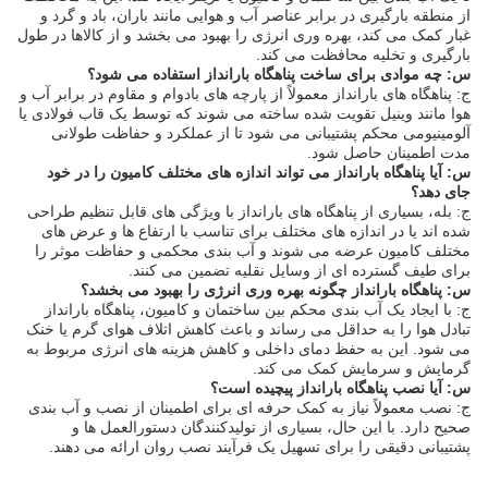
از منطقه بارگیری در برابر عناصر آب و هوایی مانند باران، باد و گرد و
غبار کمک می کند، بهره وری انرژی را بهبود می بخشد و از کالاها در طول
بارگیری و تخلیه محافظت می کند.
س: چه موادی برای ساخت پناهگاه بارانداز استفاده می شود؟
ج: پناهگاه های بارانداز معمولاً از پارچه های بادوام و مقاوم در برابر آب و
هوا مانند وینیل تقویت شده ساخته می شوند که توسط یک قاب فولادی یا
آلومینیومی محکم پشتیبانی می شود تا از عملکرد و حفاظت طولانی
مدت اطمینان حاصل شود.
س: آیا پناهگاه بارانداز می تواند اندازه های مختلف کامیون را در خود
جای دهد؟
ج: بله، بسیاری از پناهگاه های بارانداز با ویژگی های قابل تنظیم طراحی
شده اند یا در اندازه های مختلف برای تناسب با ارتفاع ها و عرض های
مختلف کامیون عرضه می شوند و آب بندی محکمی و حفاظت موثر را
برای طیف گسترده ای از وسایل نقلیه تضمین می کنند.
س: پناهگاه بارانداز چگونه بهره وری انرژی را بهبود می بخشد؟
ج: با ایجاد یک آب بندی محکم بین ساختمان و کامیون، پناهگاه بارانداز
تبادل هوا را به حداقل می رساند و باعث کاهش اتلاف هوای گرم یا خنک
می شود. این به حفظ دمای داخلی و کاهش هزینه های انرژی مربوط به
گرمایش و سرمایش کمک می کند.
س: آیا نصب پناهگاه بارانداز پیچیده است؟
ج: نصب معمولاً نیاز به کمک حرفه ای برای اطمینان از نصب و آب بندی
صحیح دارد. با این حال، بسیاری از تولیدکنندگان دستورالعمل ها و
پشتیبانی دقیقی را برای تسهیل یک فرآیند نصب روان ارائه می دهند.